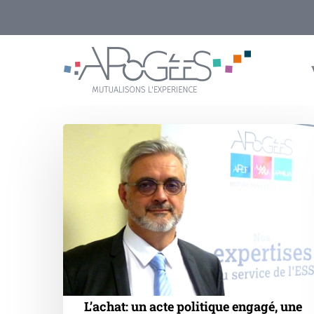
Skip
to
main
content
L’achat:
un
acte
politique
engagé,
une
déclinaison
du
projet
associatif
L’achat: un acte politique engagé, une