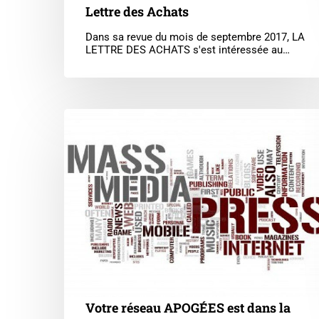
Lettre des Achats
Dans sa revue du mois de septembre 2017, LA
LETTRE DES ACHATS s'est intéressée au…
Votre
réseau
APOGÉES
est
dans
la
presse
Votre réseau APOGÉES est dans la