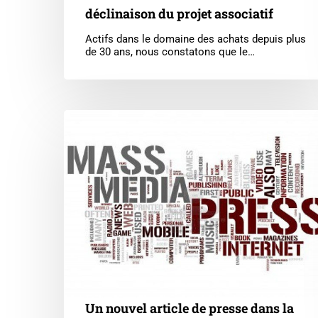
déclinaison du projet associatif
Actifs dans le domaine des achats depuis plus
de 30 ans, nous constatons que le…
Un
nouvel
article
de
presse
dans
la
Lettre
des
Achats
Un nouvel article de presse dans la