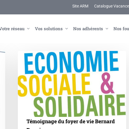
Site ARM
Catalogue Vacances
Votre réseau
Vos solutions
Nos adhérents
Nos fou
Témoignage
du
foyer
de
vie
Bernard
Pagniez
Témoignage du foyer de vie Bernard