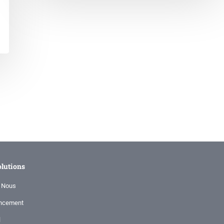
olutions
 Nous
ncement
l