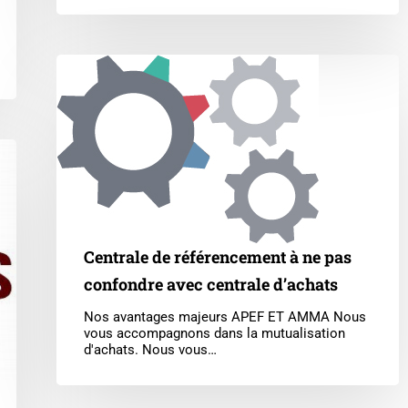
Centrale
de
référencement
à
ne
pas
confondre
avec
centrale
d’achats
Centrale de référencement à ne pas
confondre avec centrale d’achats
Nos avantages majeurs APEF ET AMMA Nous
vous accompagnons dans la mutualisation
d'achats. Nous vous…