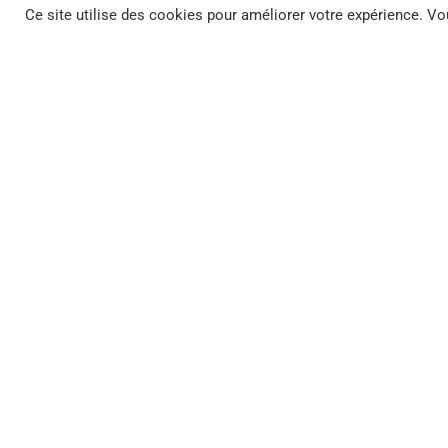
Ce site utilise des cookies pour améliorer votre expérience. Vou
Related Posts
Reprendre
le
ACTUALITÉS
contrôle
de
son
Système
d’Information,
un
enjeu
devenu
stratégique
pour
les