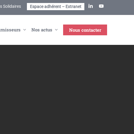
linkedin
youtube
 Solidaires
Espace adhérent – Extranet
rnisseurs
Nos actus
Nous contacter