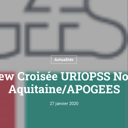
Actualités
iew Croisée URIOPSS No
Aquitaine/APOGEES
27 janvier 2020