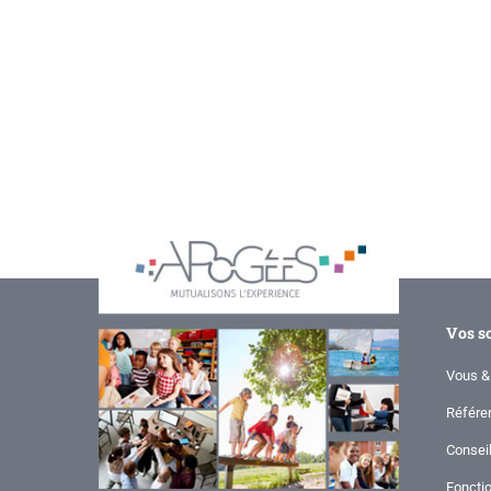
Vos s
Vous &
Référe
Consei
Foncti