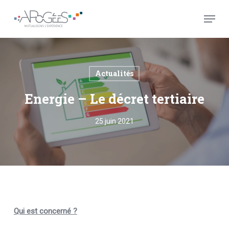
Skip
Menu
to
main
Close
content
Menu
Actualités
Energie – Le décret tertiaire
25 juin 2021
Qui est concerné ?