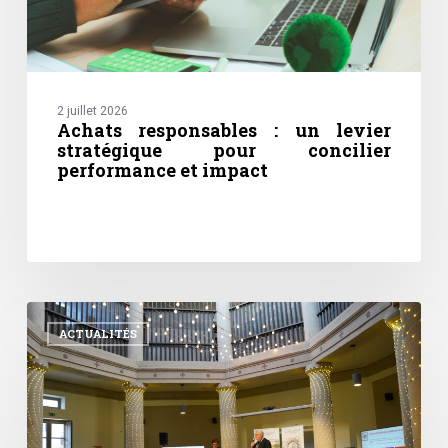
2 juillet 2026
Achats responsables : un levier
stratégique pour concilier
performance et impact
Des
territoires
ACTUALITÉS
au
cœur
des
Rencontres
APOGÉES
2026