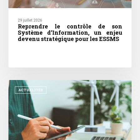
ESSMS
29 juillet 2026
Reprendre le contrôle de son
Système d’Information, un enjeu
devenu stratégique pour les ESSMS
Achats
responsables
ACTUALITÉS
:
un
levier
stratégique
pour
concilier
performance
et
impact