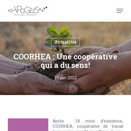
Skip
Menu
to
main
Close
content
Menu
Actualités
COORHEA : Une coopérative
qui a du sens!
21 juin 2022
Après 18 mois d’existence,
COORHEA, coopérative de travail