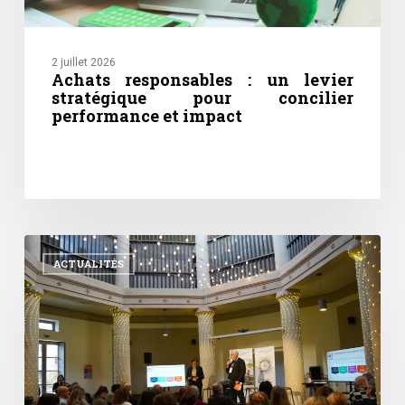
2 juillet 2026
Achats responsables : un levier
stratégique pour concilier
performance et impact
Des
territoires
ACTUALITÉS
au
cœur
des
Rencontres
APOGÉES
2026