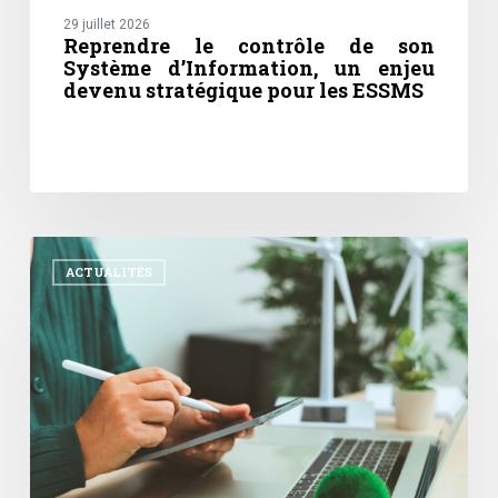
29 juillet 2026
Reprendre le contrôle de son
Système d’Information, un enjeu
devenu stratégique pour les ESSMS
Achats
responsables
ACTUALITÉS
:
un
levier
stratégique
pour
concilier
performance
et
impact