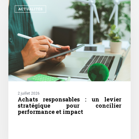
Achats
responsables
ACTUALITÉS
:
un
levier
stratégique
pour
concilier
performance
et
impact
2 juillet 2026
Achats responsables : un levier
stratégique pour concilier
performance et impact