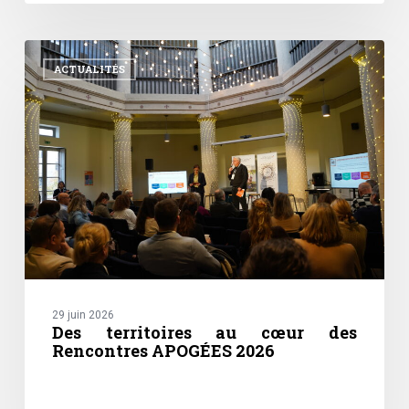
Des
territoires
ACTUALITÉS
au
cœur
des
Rencontres
APOGÉES
2026
29 juin 2026
Des territoires au cœur des
Rencontres APOGÉES 2026