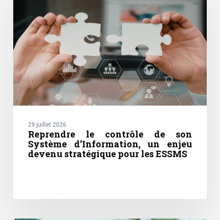
de
son
Système
d’Information,
un
enjeu
devenu
stratégique
pour
les
ESSMS
29 juillet 2026
Reprendre le contrôle de son
Système d’Information, un enjeu
devenu stratégique pour les ESSMS