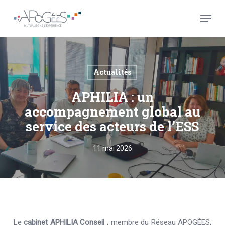
Skip
Menu
to
main
Close
content
Menu
Actualités
APHILIA : un
accompagnement global au
service des acteurs de l’ESS
11 mai 2026
Le
cabinet
APHILIA Conseil
, membre du
Réseau APOGÉES
,