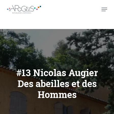
Skip
Menu
to
main
Close
content
Menu
#13 Nicolas Augier
Des abeilles et des
Hommes